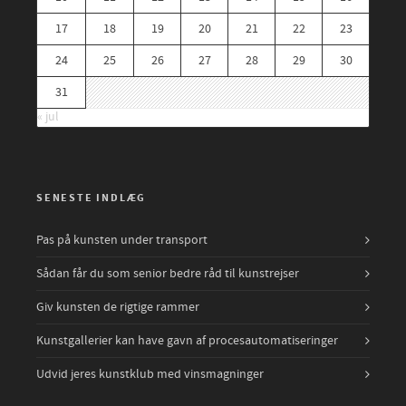
17
18
19
20
21
22
23
24
25
26
27
28
29
30
31
« jul
SENESTE INDLÆG
Pas på kunsten under transport
Sådan får du som senior bedre råd til kunstrejser
Giv kunsten de rigtige rammer
Kunstgallerier kan have gavn af procesautomatiseringer
Udvid jeres kunstklub med vinsmagninger