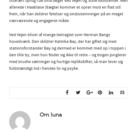
litterært sprog i de små bøger Ved Vejen og Stille Eksistenser. Men
allerede i Haabløse Slægter kommer et oprør mod en flad stil
frem, når han skildrer følelser og sindsstemninger på en meget
nærværende og engageret måde.
Ved Vejen bliver af mange betragtet som Herman Bangs
hovedværk. Den skildrer Katinka Bay, der har giftet sig med
stationsforstander Bay og dermed er kommet med op i toppen i
den lille by, men hun finder sig ikke til rette – og bogen jonglerer
med brudte sætninger og hurtige replikskifter, så man lever sig
fuldstændigt ind i hendes liv og psyke.
Om
luna