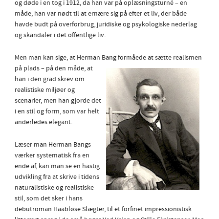
og døde i en tog i 1912, da han var på oplæsningsturné – en
måde, han var nødt til at ernære sig på efter et liv, der både
havde budt på overforbrug, juridiske og psykologiske nederlag
og skandaler i det offentlige liv.
Men man kan sige, at Herman Bang formåede
at sætte realismen
på plads – på den måde, at
han i den grad skrev om
realistiske miljøer og
scenarier, men han gjorde det
i en stil og form, som var helt
anderledes elegant.
Læser man Herman Bangs
værker systematisk fra en
ende af, kan man se en hastig
udvikling fra at skrive i tidens
naturalistiske og realistiske
stil, som det sker i hans
debutroman Haabløse Slægter, til et forfinet impressionistisk