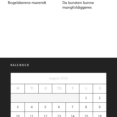
Bogelskerens mareridt
Da kunsten kunne
mangfoldiggøres
KALENDER
august 2026
M
TI
O
TO
F
L
S
1
2
3
4
5
6
7
8
9
10
11
12
13
14
15
16