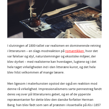
I slutningen af 1800-tallet var realismen en dominerende retning
i litteraturen – en slags modreaktion på
romantikken
, hvor det
var følelser og idyl, naturstemninger og eksotiske miljøer, der
blev dyrket – med realisterne kan hverdagen, lugtene og i det
hele taget virkeligheden ind i den litterære kunst, og det hele
blev hilst velkommen af mange læsere.
Men ligesom i malerkunsten opstod der også en reaktion mod
denne rå virkelighed. Impressionalismens sarte pennestrøg fandt
deres vej over på litteraturens gebet, og en af de ypperste
repræsentanter for dette blev den danske forfatter Herman
Bang. han blev født som søn af præsten i Asserballe på Als i 1857