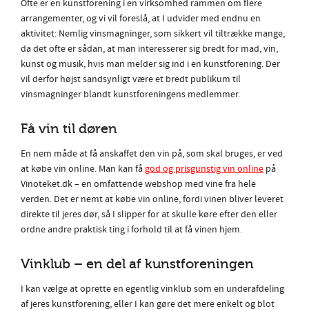
Ofte er en kunstforening i en virksomhed rammen om flere
arrangementer, og vi vil foreslå, at I udvider med endnu en
aktivitet: Nemlig vinsmagninger, som sikkert vil tiltrække mange,
da det ofte er sådan, at man interesserer sig bredt for mad, vin,
kunst og musik, hvis man melder sig ind i en kunstforening. Der
vil derfor højst sandsynligt være et bredt publikum til
vinsmagninger blandt kunstforeningens medlemmer.
Få vin til døren
En nem måde at få anskaffet den vin på, som skal bruges, er ved
at købe vin online. Man kan få
god og prisgunstig vin online
på
Vinoteket.dk – en omfattende webshop med vine fra hele
verden. Det er nemt at købe vin online, fordi vinen bliver leveret
direkte til jeres dør, så I slipper for at skulle køre efter den eller
ordne andre praktisk ting i forhold til at få vinen hjem.
Vinklub – en del af kunstforeningen
I kan vælge at oprette en egentlig vinklub som en underafdeling
af jeres kunstforening, eller I kan gøre det mere enkelt og blot