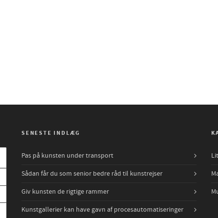
SENESTE INDLÆG
K
Pas på kunsten under transport
Li
Sådan får du som senior bedre råd til kunstrejser
Ma
Giv kunsten de rigtige rammer
Mu
Kunstgallerier kan have gavn af procesautomatiseringer