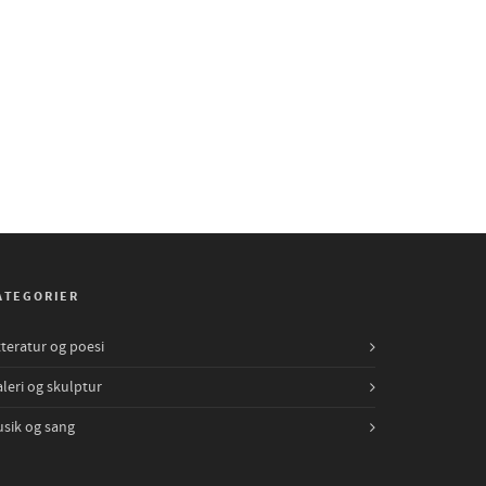
ATEGORIER
tteratur og poesi
leri og skulptur
sik og sang