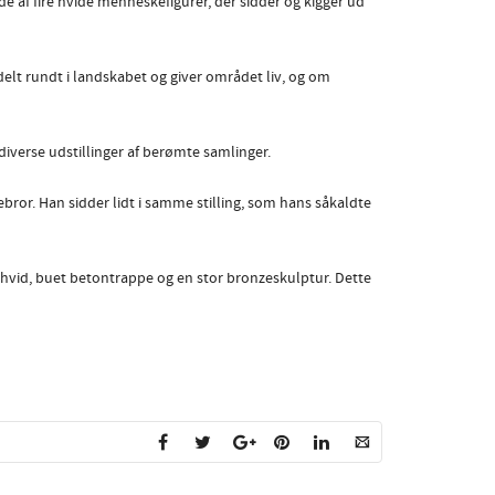
 af fire hvide menneskefigurer, der sidder og kigger ud
delt rundt i landskabet og giver området liv, og om
diverse udstillinger af berømte samlinger.
bror. Han sidder lidt i samme stilling, som hans såkaldte
 hvid, buet betontrappe og en stor bronzeskulptur. Dette