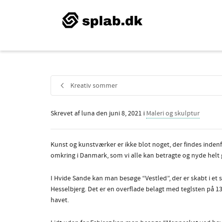
Kreativ sommer
Skrevet af
luna
den
juni 8, 2021
i
Maleri og skulptur
Kunst og kunstværker er ikke blot noget, der findes indenfo
omkring i Danmark, som vi alle kan betragte og nyde helt g
I Hvide Sande kan man besøge “Vestled”, der er skabt i e
Hesselbjerg. Det er en overflade belagt med teglsten på 1
havet.