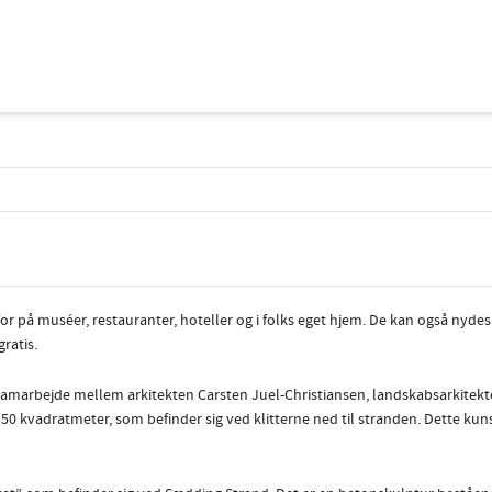
r på muséer, restauranter, hoteller og i folks eget hjem. De kan også nydes i
ratis.
t samarbejde mellem arkitekten Carsten Juel-Christiansen, landskabsarkite
350 kvadratmeter, som befinder sig ved klitterne ned til stranden. Dette ku