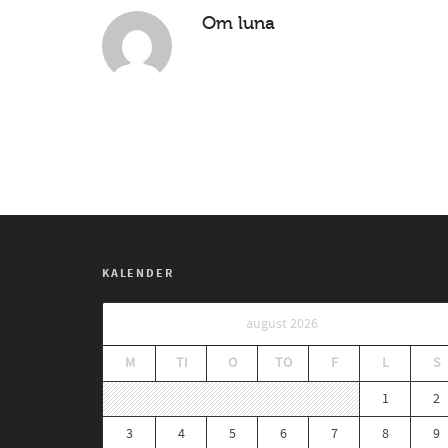
Om
luna
KALENDER
august 2026
M
TI
O
TO
F
L
S
1
2
3
4
5
6
7
8
9