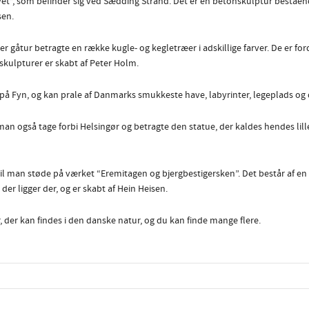
t”, som befinder sig ved Sædding Strand. Det er en betonskulptur bestående
sen.
gåtur betragte en række kugle- og kegletræer i adskillige farver. De er for
skulpturer er skabt af Peter Holm.
 på Fyn, og kan prale af Danmarks smukkeste have, labyrinter, legeplads og 
n også tage forbi Helsingør og betragte den statue, der kaldes hendes lille
il man støde på værket “Eremitagen og bjergbestigersken”. Det består af en
der ligger der, og er skabt af Hein Heisen.
 der kan findes i den danske natur, og du kan finde mange flere.