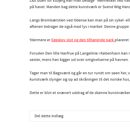
Lidt uden for Esbjerg kan man besøge “Mennesket ved have
på havet. Manden bag dette kunstværk er Svend Wiig Han
Langs Brombærstien ved Odense kan man på sin cykel- eller 
aftenen bidrager de også med lys i mørket. Denne gruppe 
Ydermere er
Egeskov slot og den tilhørende park
placeret
Foruden Den lille Havfrue på Langelinie i København kan ma
søster, mens han kigger ud over omgivelserne på havnen.
Tager man til Bagsværd og går en tur rundt om søen her, v
kunstværk slynger sig op ad skråningen til det norske hus, 
Dette er blot et snævert uddrag af de skønne kunstværker,
Del dette indlæg: