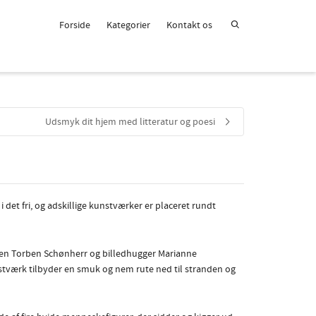
Forside
Kategorier
Kontakt os
Udsmyk dit hjem med litteratur og poesi
 det fri, og adskillige kunstværker er placeret rundt
kten Torben Schønherr og billedhugger Marianne
nstværk tilbyder en smuk og nem rute ned til stranden og